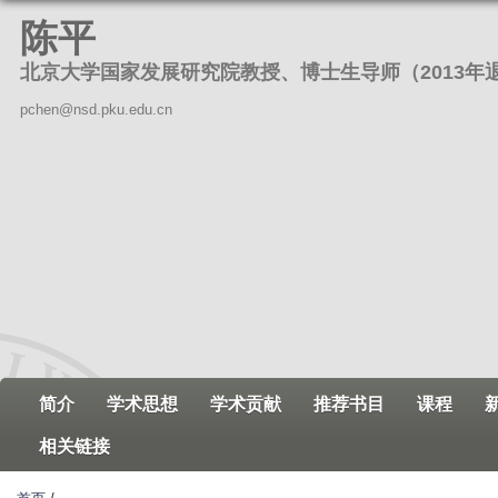
跳
陈平
转
北京大学国家发展研究院教授、博士生导师（2013年
到
页
pchen@nsd.pku.edu.cn
面
的
主
要
内
容
部
分
简介
学术思想
学术贡献
推荐书目
课程
相关链接