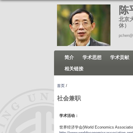
陈
北京
休）
pchen@n
简介
学术思想
学术贡献
相关链接
首页
/
社会兼职
学术活动：
世界经济学会(World Economics Associ
http://www.worldeconomicsassociation.or