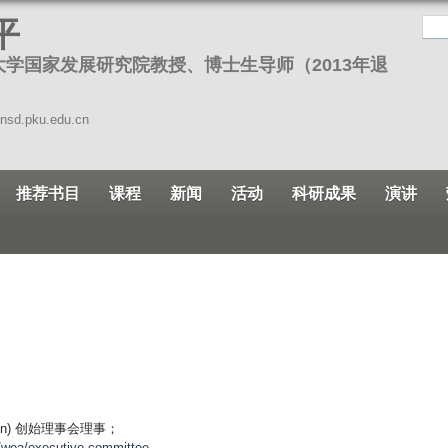
跳
平
转
大学国家发展研究院教授、博士生导师（2013年退
到
页
面
sd.pku.edu.cn
的
主
推荐书目
课程
新闻
活动
科研成果
演讲
要
内
容
部
分
ation) 创始理事会理事；
g/wea/executive-committee