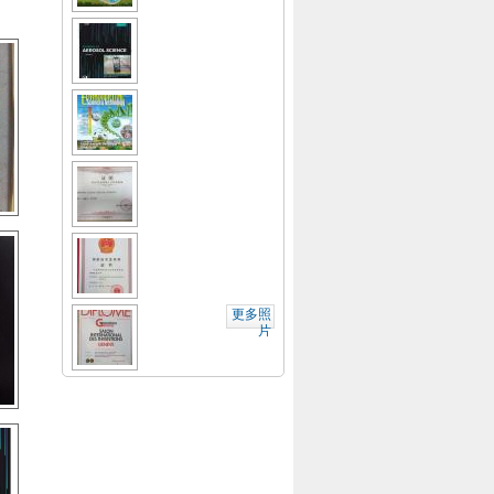
2
0
j
6
a
2
s
2
-
1
c
f
4
o
e
5
v
n
1
e
g
3
r
_
0
2
1
m
2
0
.
i
4
2
j
a
1
0
p
n
9
s
g
g
_
4
h
u
w
7
e
o
e
.
n
_
n
j
g
j
更多照
_
4
p
_
i
片
z
8
g
t
a
h
8
a
_
a
8
i
f
n
3
_
a
g
7
h
_
_
8
u
m
1
7
a
i
.
2
n
n
j
5
_
g
p
1
j
_