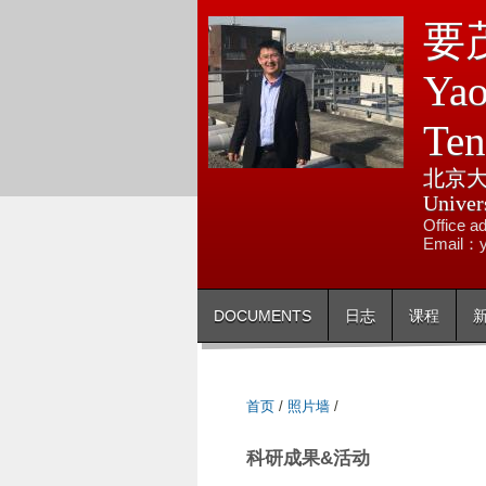
要茂
Yao
Te
北京大
Univer
Offic
Email：y
DOCUMENTS
日志
课程
首页
/
照片墙
/
科研成果&活动