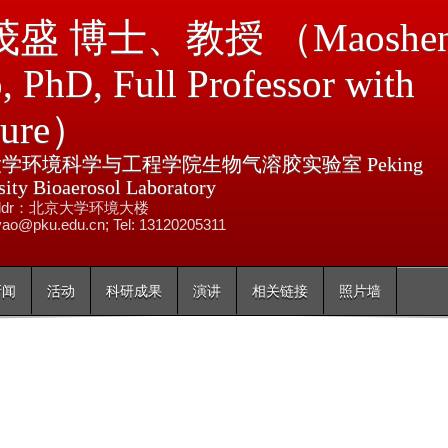
跳
盛 博士、教授 （Maoshe
转
到
, PhD, Full Professor with
页
nure）
面
的
学环境科学与工程学院生物气溶胶实验室 Peking
主
sity Bioaerosol Laboratory
要
e addr：北京大学环境大楼
内
ao@pku.edu.cn; Tel: 13120205311
容
部
新闻
活动
科研成果
演讲
相关链接
照片墙
分