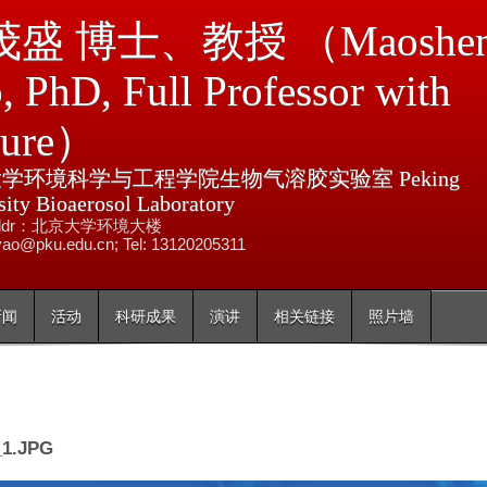
跳
盛 博士、教授 （Maoshe
转
到
, PhD, Full Professor with
页
nure）
面
的
学环境科学与工程学院生物气溶胶实验室 Peking
主
sity Bioaerosol Laboratory
要
e addr：北京大学环境大楼
内
ao@pku.edu.cn; Tel: 13120205311
容
部
新闻
活动
科研成果
演讲
相关链接
照片墙
分
1.JPG