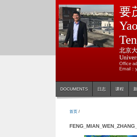
要茂
Yao
Te
北京大
Univer
Offic
Email：y
DOCUMENTS
日志
课程
首页
/
FENG_MIAN_WEN_ZHANG_