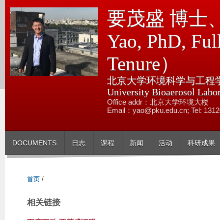
跳
要茂盛 博士、教
转
到
Yao, PhD, Full
页
Tenure）
面
的
北京大学环境科学与工程学院
主
University Bioaerosol Labo
要
Office addr：北京大学环境大楼
内
Email：yao@pku.edu.cn; Tel: 131
容
部
DOCUMENTS
日志
课程
新闻
活动
科研成果
分
首页
/
相关链接