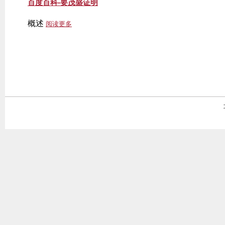
百度百科-要茂盛证明
有
概述
阅读更多
关
百
度
百
科
-
要
茂
盛
证
明