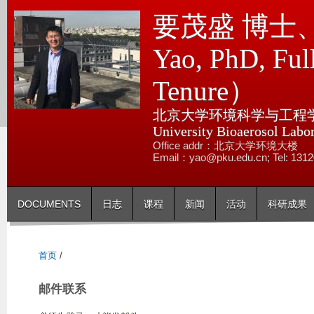
跳
要茂盛 博士、教
转
到
Yao, PhD, Full
页
Tenure）
面
的
北京大学环境科学与工程学院
主
University Bioaerosol Labo
要
Office addr：北京大学环境大楼
内
Email：yao@pku.edu.cn; Tel: 131
容
部
DOCUMENTS
日志
课程
新闻
活动
科研成果
分
首页
/
邮件联系