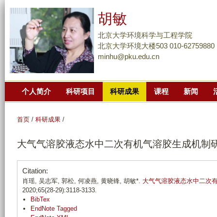
跳
胡敏
转
到
北京大学环境科学与工程学院
页
北京大学环境大楼503 010-62759880
minhu@pku.edu.cn
面
的
主
个人简介
科研项目
科研成果
课程
新闻
要
内
容
首页
/
科研成果
/
部
大气气溶胶液态水中二次有机气溶胶生成机制
分
Citation:
肖瑶, 吴志军, 郭松, 何凌燕, 黄晓锋, 胡敏*.
大气气溶胶液态水中二次
2020;65(28-29):3118-3133.
BibTex
EndNote Tagged