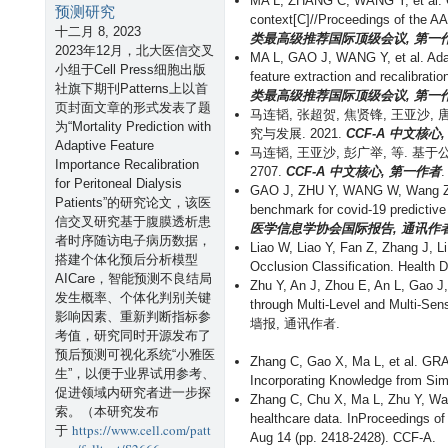
MA L, ZHANG C, WANG Y, et al. Co
预测研究
l
context[C]//Proceedings of the AA
l
十二月 8, 2023
类最高级推荐国际顶级会议, 第一作
P
2023年12月，北大
医信交叉
MA L, GAO J, WANG Y, et al. Adaca
a
小组
于Cell Press细胞出版
feature extraction and recalibrati
t
社旗下期刊Patterns上以首
类最高级推荐国际顶级会议, 第一作
t
页封面文章的形式发表了题
马连韬, 张超贺, 焦贤锋, 王亚沙,
e
为“Mortality Prediction with
究与发展. 2021.
CCF-A 中文核心
r
Adaptive Feature
马连韬, 王亚沙, 彭广举, 等. 基于公
n
Importance Recalibration
2707.
CCF-A 中文核心, 第一作者
.
s
for Peritoneal Dialysis
GAO J, ZHU Y, WANG W, Wang Z,
文
Patients”的研究论文，该医
benchmark for covid-19 predictive
章
信交叉研究基于腹膜透析患
医学信息学协会国际报告, 通讯作者
：
者时序随访电子病历数据，
Liao W, Liao Y, Fan Z, Zhang J, L
开
搭建个体化预后分析模型
Occlusion Classification. Health
源
AICare，智能预测不良结局
Zhu Y, An J, Zhou E, An L, Gao J,
发
发生概率、个体化判别关键
through Multi-Level and Multi-Se
布
影响因素、重新判断指标参
墙报, 通讯作者.
C
考值，研究同时开源发布了
O
预后预测可视化系统“小雅医
Zhang C, Gao X, Ma L, et al. GR
V
生”，以便于业界试用参考、
Incorporating Knowledge from Simi
I
促进领域内研究者进一步探
Zhang C, Chu X, Ma L, Zhu Y, Wan
D
索。（本研究发布
healthcare data. InProceedings 
-
https://www.cell.com/patt
于
Aug 14 (pp. 2418-2428). CCF-A.