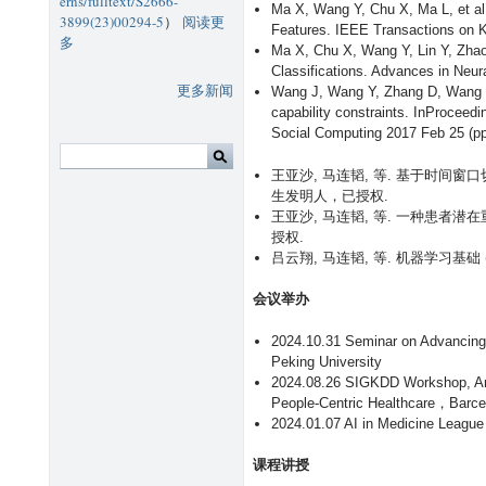
1
erns/fulltext/S2666-
Ma X, Wang Y, Chu X, Ma L, et al.
9
3899(23)00294-5
阅读更
）
Features. IEEE Transactions on 
有
重
多
Ma X, Chu X, Wang Y, Lin Y, Zhao
关
症
Classifications. Advances in Neu
北
患
更多新闻
Wang J, Wang Y, Zhang D, Wang F, 
大
者
capability constraints. InProcee
C
院
Social Computing 2017 Feb 25 (pp
e
内
l
健
王亚沙, 马连韬, 等. 基于时间窗口切
l
康
生发明人，已授权.
P
状
王亚沙, 马连韬, 等. 一种患者潜在重
a
况
授权.
t
评
吕云翔, 马连韬, 等. 机器学习基础
t
估
e
基
会议举办
r
准
n
测
2024.10.31 Seminar on Advancing H
s
试
Peking University
首
框
2024.08.26 SIGKDD Workshop, Artif
页
架
People-Centric Healthcare，Barce
封
2024.01.07 AI in Medicine Leagu
面
文
课程讲授
章