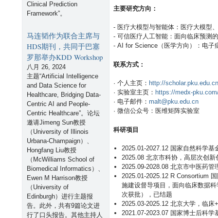
Clinical Prediction
主要研究方向：
Framework”。
- 医疗大模型与智能体：医疗大模型、多智能
马连韬作为联合主席与
- 可信医疗人工智能：面向临床预测
HDS期刊，共同于巴塞
- AI for Science（医学方
罗那举办KDD Workshop
联系方式：
八月 26, 2024
主题“Artificial Intelligence
· 个人主页：
http://scholar.pku.edu.c
and Data Science for
· 实验室主页：
https://medx-pku.com
Healthcare, Bridging Data-
· 电子邮件：
malt@pku.edu.cn
Centric AI and People-
· 微信公众号：医维矩阵实验室
Centric Healthcare”。论坛
邀请Jimeng Sun教授
科研项目
（University of Illinois
Urbana-Champaign）、
2025.01-2027.12 国家自然科学
Hongfang Liu教授
2025.08 北京市科协，高层次
（McWilliams School of
2025.09-2028.08 北京市
Biomedical Informatics）、
2025.01-2025.12 R Consortium
Ewen M Harrison教授
施建设督导项目，面向临床数据科
（University of
次获批），已结题
Edinburgh）进行主题报
2025.03-2025.12 北京大学
告。此外，共有9篇论文进
2021.07-2023.07 国家博
行了口头报告。其他主持人