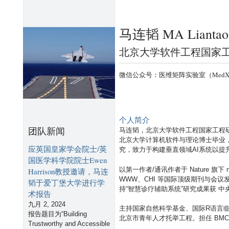
跳
转
马连韬 MA Liantao
到
页
北京大学软件工程国家工程研究中心R
面
的
微信公众号：医维矩阵实验室（MedX-PKU） |
主
要
内
个人简介
容
团队新闻
马连韬，北京大学软件工程国家工程研究中心、
部
北京大学计算机软件与理论博士毕业
应英国皇家学会院士/英
究，致力于构建垂直领域AI系统以提
分
国医学科学院院士Ewen
以第一作者/通讯作者于 Nature 旗下 npj
Harrison教授邀请，马连
WWW、CHI 等国际顶级期刊与会
韬于爱丁堡大学进行学
持“智慧诊疗辅助系统”研究成果获 中
术报告
九月 2, 2024
主持国家自然科学基金、国际R语言临
报告题目为“Building
北京市青年人才托举工程。担任 BMC Artific
Trustworthy and Accessible