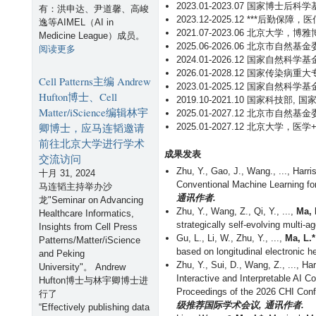
2023.01-2023.07 国家博士
有：洪申达、尹道馨、高峻
2023.12-2025.12 ***后
逸等AIMEL（AI in
2021.07-2023.06 北京大学
Medicine League）成员。
2025.06-2026.06 北京市
有
阅读更多
2024.01-2026.12 国家自
关
2026.01-2028.12 国家传染病
马
Cell Patterns主编 Andrew
2023.01-2025.12 国家自
连
Hufton博士、Cell
2019.10-2021.10 国家科技部
韬
Matter/iScience编辑林宇
2025.01-2027.12 北京市自
作
卿博士，应马连韬邀请
2025.01-2027.12 北京大学
为
联
前往北京大学进行学术
成果发表
合
交流访问
主
Zhu, Y., Gao, J., Wang., ..., Harr
十月 31, 2024
席
Conventional Machine Learning for
马连韬主持举办沙
与
通讯作者.
龙"Seminar on Advancing
H
Zhu, Y., Wang, Z., Qi, Y., ...,
Ma, 
Healthcare Informatics,
D
strategically self-evolving multi-
Insights from Cell Press
S
Gu, L., Li, W., Zhu, Y., ...,
Ma, L.*
Patterns/Matter/iScience
期
based on longitudinal electronic h
and Peking
刊
Zhu, Y., Sui, D., Wang, Z., ..., Ha
University"。 Andrew
，
Interactive and Interpretable AI C
Hufton博士与林宇卿博士进
共
Proceedings of the 2026 CHI Con
行了
同
级推荐国际学术会议, 通讯作者.
“
Effectively publishing data