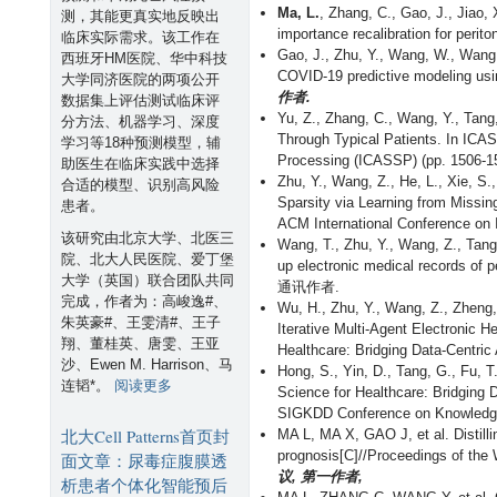
Ma, L.
, Zhang, C., Gao, J., Jiao, 
测，其能更真实地反映出
importance recalibration for perito
临床实际需求。该工作在
Gao, J., Zhu, Y., Wang, W., Wang,
西班牙HM医院、华中科技
COVID-19 predictive modeling using
大学同济医院的两项公开
作者.
数据集上评估测试临床评
Yu, Z., Zhang, C., Wang, Y., Tang,
分方法、机器学习、深度
Through Typical Patients. In ICA
学习等18种预测模型，辅
Processing (ICASSP) (pp. 1506
助医生在临床实践中选择
Zhu, Y., Wang, Z., He, L., Xie, S
合适的模型、识别高风险
Sparsity via Learning from Missin
患者。
ACM International Conference o
该研究由北京大学、北医三
Wang, T., Zhu, Y., Wang, Z., Tang,
院、北大人民医院、爱丁堡
up electronic medical records of p
大学（英国）联合团队共同
通讯作者.
完成，作者为：高峻逸#、
Wu, H., Zhu, Y., Wang, Z., Zheng
朱英豪#、王雯清#、王子
Iterative Multi-Agent Electronic H
翔、董桂英、唐雯、王亚
Healthcare: Bridging Data-Cent
沙、Ewen M. Harrison、马
Hong, S., Yin, D., Tang, G., Fu, T.
有
阅读更多
连韬*。
Science for Healthcare: Bridging 
关
SIGKDD Conference on Knowledge
北
北大Cell Patterns首页封
MA L, MA X, GAO J, et al. Distilli
大
prognosis[C]//Proceedings of the
面文章：尿毒症腹膜透
C
议, 第一作者,
析患者个体化智能预后
e