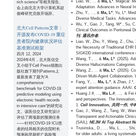
于
Liao, W., ... &
Ma, L*
. Magical: M
rich science
”等相关报告。
巴
Adaptation. Advances in Neural I
会上由北京大学计算机系赵
塞
Zhu, Y., ..., &
Ma, L*
, Yu, L*. Me
俊峰研究员致开场辞。
罗
Diverse Medical Tasks. Advances
那
Wu, Y., Gao, J., Tang, W*., Su, C.
北大Cell Patterns文章：
举
Clinical Outcomes in Peritoneal D
开源发布COVID-19 重症
办
刊. 通讯作者.
K
患者院内健康状况评估
Liao, W., Zhu, Y., Wang, Z., Chu,
D
基准测试框架
the Necessity of Traditional EHR 
D
SIGKDD international conference
四月 12, 2024
W
Wang, T., ... &
Ma, L*
. (2025). A
2024年4月，北大医信交
o
Diverse Hallucinations Categori
叉小组于Cell Press细胞出
r
Wang, Z., ... &
Ma, L*
. (2025). C
版社旗下期刊Patterns上
k
Driven Multi-Agent Collaboratio
最新发表了题为“A
s
Fang, Y., ...
Ma, L.*
, & Zhao, J.*,
comprehensive
h
expert attention guidance. AAAI.
benchmark for COVID-19
o
Huang J.#, ...,
Ma L.#
, ..., & Fei
predictive modeling using
p
and perspectives.
The Innovation
electronic health records
1.
Cell Innovation,
共同一作, 中科院
in intensive care”的研究论
Gao, J., Wang, Z., Tang, W., Wan
文。该医信交叉研究设计
Transparent and Actionable Clinic
评估了两项新的预测任务
(SAIL).
NEJM AI Top Abstract No
——针对COVID-19 ICU患
Trusinska,, D., ..., Ma, L., ..., 
者的结局相关的住院时长
for older adults: a living systema
预测和早期死亡风险预