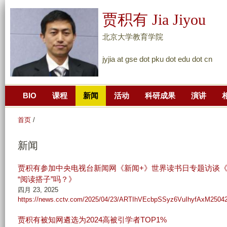
跳
贾积有 Jia Jiyou
转
到
北京大学教育学院
页
jyjia at gse dot pku dot edu dot cn
面
的
主
BIO
课程
新闻
活动
科研成果
演讲
要
内
首页
/
容
部
新闻
分
贾积有参加中央电视台新闻网《新闻+》世界读书日专题访谈《
“阅读搭子”吗？》
四月 23, 2025
https://news.cctv.com/2025/04/23/ARTIhVEcbpSSyz6VuIhyfAxM25042
贾积有被知网遴选为2024高被引学者TOP1%