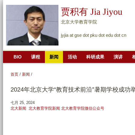
跳
贾积有 Jia Jiyou
转
到
北京大学教育学院
页
jyjia at gse dot pku dot edu dot cn
面
的
主
BIO
课程
新闻
活动
科研成果
演讲
要
内
容
首页
/
新闻
/
部
2024年北京大学“教育技术前沿”暑期学校成功
分
七月 25, 2024
北大新闻
北大教育学院新闻
北大教育学院微信公众号