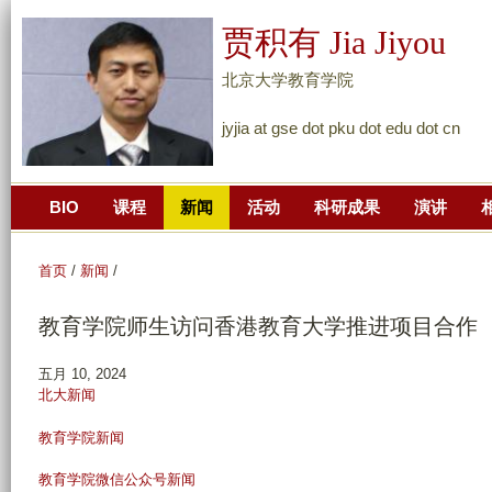
跳
贾积有 Jia Jiyou
转
到
北京大学教育学院
页
jyjia at gse dot pku dot edu dot cn
面
的
主
BIO
课程
新闻
活动
科研成果
演讲
要
内
容
首页
/
新闻
/
部
教育学院师生访问香港教育大学推进项目合作
分
五月 10, 2024
北大新闻
教育学院新闻
教育学院微信公众号新闻