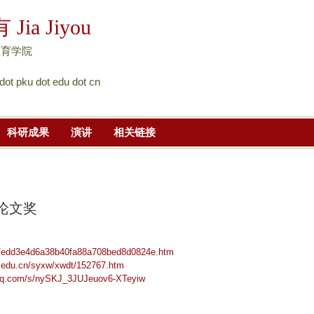
跳
Jia Jiyou
转
到
教育学院
页
e dot pku dot edu dot cn
面
的
主
科研成果
演讲
相关链接
要
内
容
部
出论文奖
分
zh/edd3e4d6a38b40fa88a708bed8d0824e.htm
u.edu.cn/syxw/xwdt/152767.htm
.qq.com/s/nySKJ_3JUJeuov6-XTeyiw