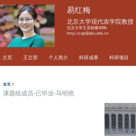
跳
易红梅
转
到
北京大学现代农学院教授
页
北京大学王克桢楼408b
hmyi.ccap@pku.edu.cn
面
的
主
主页
王立营
个人简介
科研成果
科研项目
要
内
容
部
首页
/
分
课题组成员-已毕业-马明艳