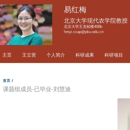
跳
易红梅
转
到
北京大学现代农学院教授
页
北京大学王克桢楼408b
hmyi.ccap@pku.edu.cn
面
的
主
主页
王立营
个人简介
科研成果
科研项目
要
内
容
部
首页
/
分
课题组成员-已毕业-刘慧迪