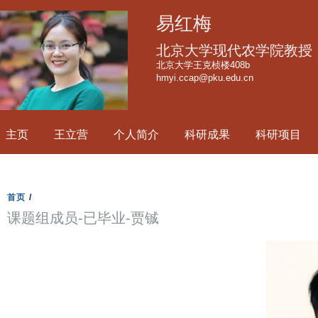
跳
易红梅
转
到
北京大学现代农学院教授
页
北京大学王克桢楼408b
hmyi.ccap@pku.edu.cn
面
的
主
主页
王立营
个人简介
科研成果
科研项目
要
内
容
部
首页
/
分
课题组成员-已毕业-贾铖