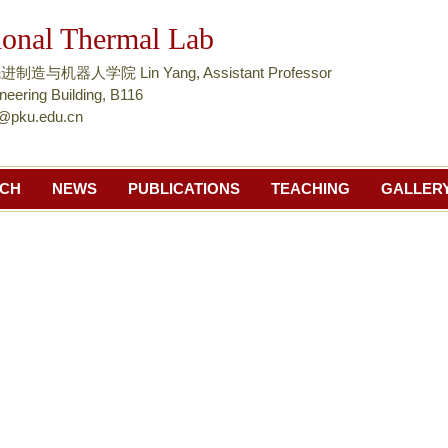
跳
ional Thermal Lab
转
到
与机器人学院 Lin Yang, Assistant Professor
页
neering Building, B116
u@pku.edu.cn
面
的
主
CH
NEWS
PUBLICATIONS
TEACHING
GALLER
要
内
容
部
分