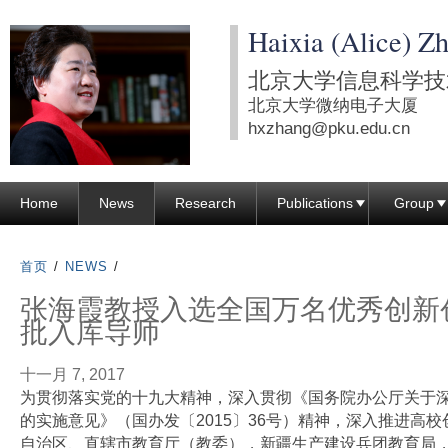
跳
Haixia (Alice) Z
转
到
北京大学信息科学技
页
北京大学微纳电子大厦
面
hxzhang@pku.edu.cn
的
主
Home
News
Research
Publications
Group
要
内
容
首页
/
NEWS
/
部
张海霞教授入选全国万名优秀创新
分
批入库导师
十一月 7, 2017
为贯彻落实党的十九大精神，深入贯彻《国务院办公厅关于
的实施意见》（国办发〔
2015
〕
36
号）精神，深入推进高校
自治区、直辖市教育厅（教委），新疆生产建设兵团教育局