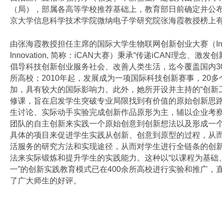
（局），部属各高等学校推荐基础上，教育部日前确定并公
京大学信息科学技术学院微纳电子学研究院张海霞教授榜上
由张海霞教授担任主席的
国际大学生物联网创新创业大赛（
I
Innovation,
简称：
iCAN
大赛
）秉承
“
传递
iCAN
理念、激发创
倡导科技创新创业服务社会、改善人类生活，迄今覆盖国内
3
所高校；
2010
年起，发展成为一项国际科技创新赛事，
20
多
加，具有较大的国际影响力。此外，她所开设并主持的“创新
修课，旨在启发学生突破专业局限找到有价值的原始创新思
生讨论、实际动手实验完成创新作品原形为主，辅以企业考
团队的自主创新来实践一个原始创意到创新想法以及形成一
具体的项目来促进学生实践从创新、创意到原型的过程，从
活服务的研究方法和实现途径，从而对学生进行全链条的创
法来实际锻炼和提升学生的实践能力。这种以
“以课程为基础
一”的创新实践教育模式已在
400
余所高校进行实验和推广，
了广大师生的好评。