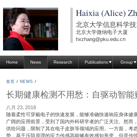
跳
Haixia (Alice) Z
转
到
北京大学信息科学技
页
北京大学微纳电子大厦
面
hxzhang@pku.edu.cn
的
主
Home
News
Research
Publications
Group
要
内
容
首页
/
NEWS
/
部
长期健康检测不用愁：自驱动智能
分
八月 23, 2018
随着柔性可穿戴电子的快速发展，能够准确快速响应身体健
广阔的应用前景，受到了国内外科研学者的广泛关注。然而
供给问题，限制了其在电子皮肤等领域的应用。一方面，考
势，基于压阻原理的应力传感器能够有效感知形变，但是传