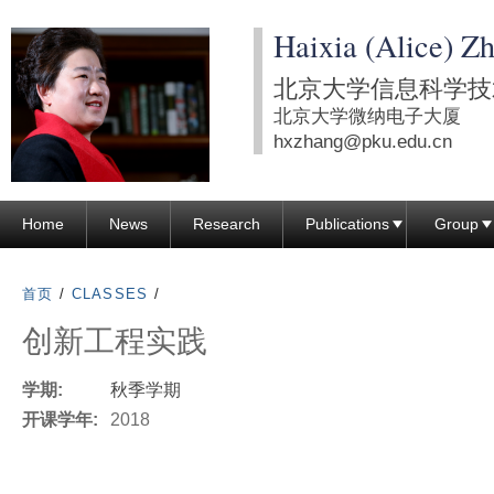
跳
Haixia (Alice) Z
转
到
北京大学信息科学技
页
北京大学微纳电子大厦
面
hxzhang@pku.edu.cn
的
主
Home
News
Research
Publications
Group
要
内
容
首页
/
CLASSES
/
部
创新工程实践
分
学期:
秋季学期
开课学年:
2018