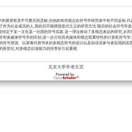
的展望有其不可磨灭的贡献,但他的有些观点在符号学研究者中有不同反响.代
了作为社会成员的人,因此仍不能摆脱形式主义的研究方法.随后的社会符号学发
的是特定于某一文化某一社团的符号实践.这一理论推动了多模态表达的研究,从而
学和多媒体符号学的区别;进一步介绍具有媒体和模态双重特性的计算机符号学;
的符号资源、以屏幕代替书本的多模态符号的设计以及由话语参与者实现的连贯
的新世纪,对多模态识读能力的培养应引起重视.
北京大学学者主页
OpenScholar