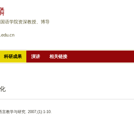
跳
麟
转
到
外国语学院资深教授、博导
页
.edu.cn
面
的
主
科研成果
演讲
相关链接
要
内
容
部
化
分
 语言教学与研究. 2007;(1):1-10.