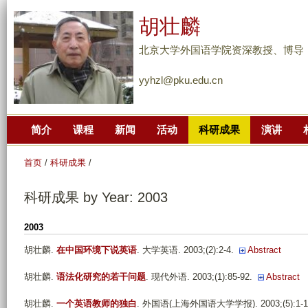
跳
胡壮麟
转
到
北京大学外国语学院资深教授、博导
页
yyhzl@pku.edu.cn
面
的
主
简介
课程
新闻
活动
科研成果
演讲
要
内
首页
/
科研成果
/
容
部
科研成果 by Year: 2003
分
2003
胡壮麟
.
在中国环境下说英语
. 大学英语. 2003;(2):2-4.
Abstract
胡壮麟
.
语法化研究的若干问题
. 现代外语. 2003;(1):85-92.
Abstract
胡壮麟
.
一个英语教师的独白
. 外国语(上海外国语大学学报). 2003;(5):1-1