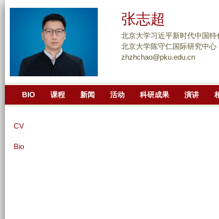
跳
张志超
转
到
北京大学习近平新时代中国特
页
北京大学陈守仁国际研究中心
zhzhchao@pku.edu.cn
面
的
主
BIO
课程
新闻
活动
科研成果
演讲
要
内
容
CV
部
分
Bio