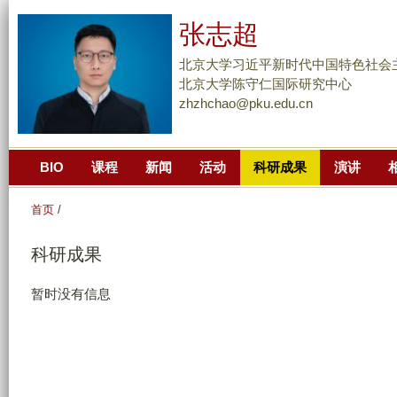
跳
张志超
转
到
北京大学习近平新时代中国特色社会
页
北京大学陈守仁国际研究中心
zhzhchao@pku.edu.cn
面
的
主
BIO
课程
新闻
活动
科研成果
演讲
要
内
首页
/
容
部
科研成果
分
暂时没有信息