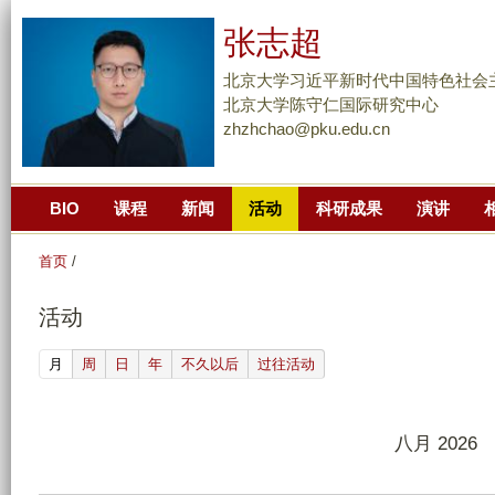
跳
张志超
转
到
北京大学习近平新时代中国特色社会
页
北京大学陈守仁国际研究中心
zhzhchao@pku.edu.cn
面
的
主
BIO
课程
新闻
活动
科研成果
演讲
要
内
首页
/
容
部
活动
分
(active tab)
月
周
日
年
不久以后
过往活动
八月 2026