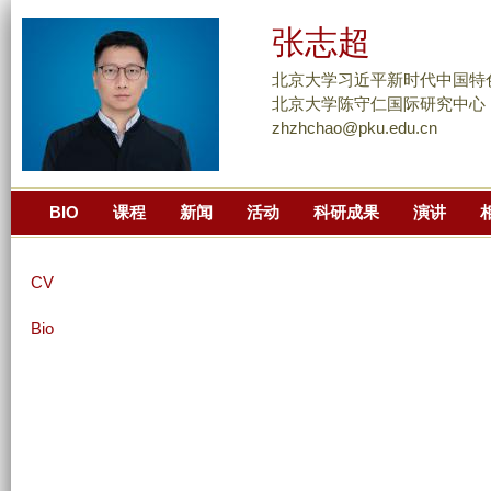
跳
张志超
转
到
北京大学习近平新时代中国特
页
北京大学陈守仁国际研究中心
zhzhchao@pku.edu.cn
面
的
主
BIO
课程
新闻
活动
科研成果
演讲
要
内
容
CV
部
分
Bio