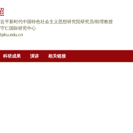
跳
超
转
到
近平新时代中国特色社会主义思想研究院研究员/助理教授
页
陈守仁国际研究中心
pku.edu.cn
面
的
主
科研成果
演讲
相关链接
要
内
容
部
分