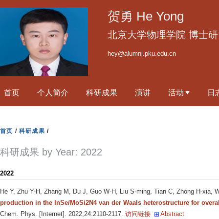
跳
贺勇 He Yong
转
到
北京大学物理学院 博士研
页
hey@alumni.pku.edu.cn
面
的
主
首页
个人简介
科研成果
演讲
活动
日
要
内
容
首页
/
科研成果
/
部
分
科研成果 by Year: 2022
2022
He Y, Zhu Y-H, Zhang M, Du J, Guo W-H, Liu S-ming, Tian C, Zhong H-xia, W
production in the InSe/MoSi2N4 van der Waals heterostructure for overall
Chem. Phys. [Internet]. 2022;24:2110-2117.
访问链接
Abstract