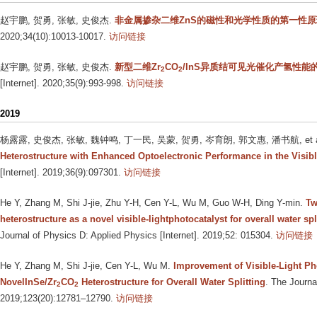
赵宇鹏, 贺勇, 张敏, 史俊杰
.
非金属掺杂二维ZnS的磁性和光学性质的第一性
2020;34(10):10013-10017.
访问链接
赵宇鹏, 贺勇, 张敏, 史俊杰
.
新型二维Zr
CO
/InS异质结可见光催化产氢性能
2
2
[Internet]. 2020;35(9):993-998.
访问链接
2019
杨露露, 史俊杰, 张敏, 魏钟鸣, 丁一民, 吴蒙, 贺勇, 岑育朗, 郭文惠, 潘书航, et a
Heterostructure with Enhanced Optoelectronic Performance in the Visib
[Internet]. 2019;36(9):097301.
访问链接
He Y, Zhang M, Shi J-jie, Zhu Y-H, Cen Y-L, Wu M, Guo W-H, Ding Y-min
.
Tw
heterostructure as a novel visible-lightphotocatalyst for overall water spli
Journal of Physics D: Applied Physics [Internet]. 2019;52: 015304.
访问链接
He Y, Zhang M, Shi J-jie, Cen Y-L, Wu M
.
Improvement of Visible-Light Pho
NovelInSe/Zr
CO
Heterostructure for Overall Water Splitting
. The Journa
2
2
2019;123(20):12781–12790.
访问链接