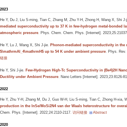
2023
He Y, Du J, Liu S-ming, Tian C, Zhang M, Zhu Y-H, Zhong H, Wang X, Shi J-j
mediated superconductivity up to 37 K in few-hydrogen metal-bonded 
atmospheric pressure
. Phys. Chem. Chem. Phys. [Internet]. 2023;25:2103
He Y, Lu J, Wang X, Shi J-jie
.
Phonon-mediated superconductivity in the 
$\mathrmAl_4\mathrmH$ up to 54 K under ambient pressure
. Phys. Rev.
链接
He Y, Shi J-jie
.
Few-Hydrogen High-Tc Superconductivity in (Be4)2H Nano
Ductility under Ambient Pressure
. Nano Letters [Internet]. 2023;23:8126-8
2022
He Y, Zhu Y-H, Zhang M, Du J, Guo W-H, Liu S-ming, Tian C, Zhong H-xia, W
production in the InSe/MoSi2N4 van der Waals heterostructure for overall
Chem. Phys. [Internet]. 2022;24:2110-2117.
访问链接
Abstract
2020