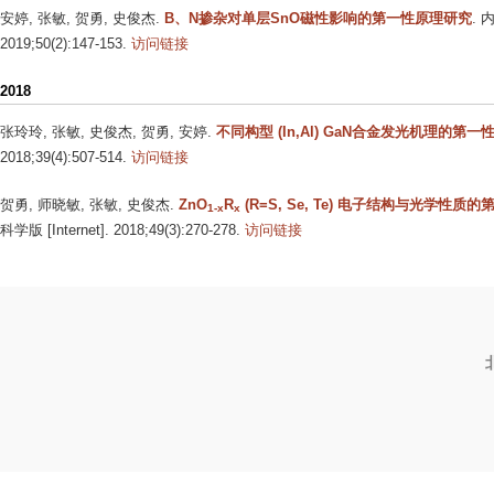
安婷, 张敏, 贺勇, 史俊杰
.
B、N掺杂对单层SnO磁性影响的第一性原理研究
. 
2019;50(2):147-153.
访问链接
2018
张玲玲, 张敏, 史俊杰, 贺勇, 安婷
.
不同构型 (In,Al) GaN合金发光机理的第
2018;39(4):507-514.
访问链接
贺勇, 师晓敏, 张敏, 史俊杰
.
ZnO
R
(R=S, Se, Te) 电子结构与光学性质
1-x
x
科学版 [Internet]. 2018;49(3):270-278.
访问链接