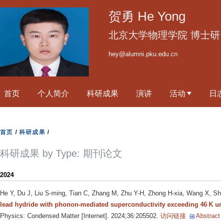
跳
贺勇 He Yong
转
到
北京大学物理学院 博士研
页
hey@alumni.pku.edu.cn
面
的
主
首页
个人简介
科研成果
演讲
活动
日
要
内
容
首页
/
科研成果
/
部
分
科研成果 by Type: 期刊论文
2024
He Y, Du J, Liu S-ming, Tian C, Zhang M, Zhu Y-H, Zhong H-xia, Wang X, Shi
lead hydride with phonon-mediated superconductivity exceeding 46 K u
Physics: Condensed Matter [Internet]. 2024;36:205502.
访问链接
Abstract