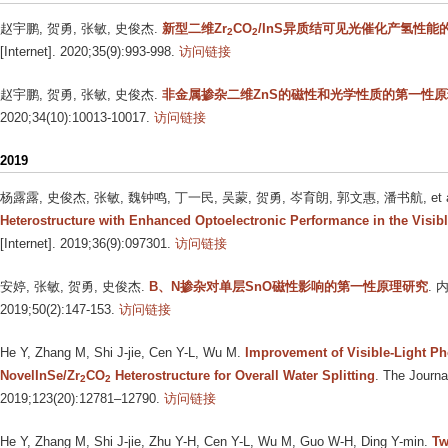
赵宇鹏, 贺勇, 张敏, 史俊杰
.
新型二维Zr
CO
/InS异质结可见光催化产氢性能
2
2
[Internet]. 2020;35(9):993-998.
访问链接
赵宇鹏, 贺勇, 张敏, 史俊杰
.
非金属掺杂二维ZnS的磁性和光学性质的第一性
2020;34(10):10013-10017.
访问链接
2019
杨露露, 史俊杰, 张敏, 魏钟鸣, 丁一民, 吴蒙, 贺勇, 岑育朗, 郭文惠, 潘书航, et a
Heterostructure with Enhanced Optoelectronic Performance in the Visib
[Internet]. 2019;36(9):097301.
访问链接
安婷, 张敏, 贺勇, 史俊杰
.
B、N掺杂对单层SnO磁性影响的第一性原理研究
. 
2019;50(2):147-153.
访问链接
He Y, Zhang M, Shi J-jie, Cen Y-L, Wu M
.
Improvement of Visible-Light Pho
NovelInSe/Zr
CO
Heterostructure for Overall Water Splitting
. The Journa
2
2
2019;123(20):12781–12790.
访问链接
He Y, Zhang M, Shi J-jie, Zhu Y-H, Cen Y-L, Wu M, Guo W-H, Ding Y-min
.
Tw