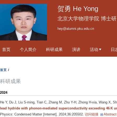
跳
贺勇 He Yong
转
到
北京大学物理学院 博士研
页
hey@alumni.pku.edu.cn
面
的
主
首页
个人简介
科研成果
演讲
活动
日
要
内
容
首页
/
部
分
科研成果
2024
He Y, Du J, Liu S-ming, Tian C, Zhang M, Zhu Y-H, Zhong H-xia, Wang X, Shi
lead hydride with phonon-mediated superconductivity exceeding 46 K u
Physics: Condensed Matter [Internet]. 2024;36:205502.
访问链接
Abstract