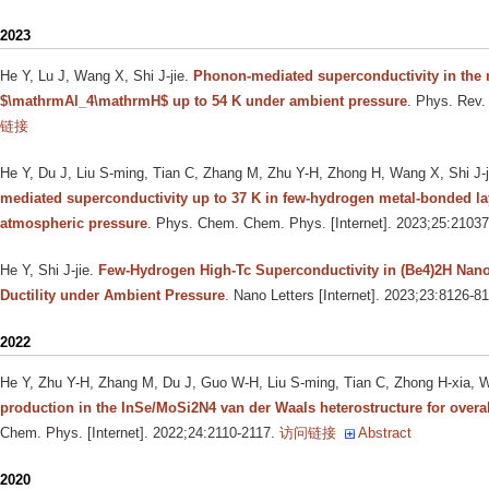
2023
He Y, Lu J, Wang X, Shi J-jie
.
Phonon-mediated superconductivity in the 
$\mathrmAl_4\mathrmH$ up to 54 K under ambient pressure
. Phys. Rev.
链接
He Y, Du J, Liu S-ming, Tian C, Zhang M, Zhu Y-H, Zhong H, Wang X, Shi J-j
mediated superconductivity up to 37 K in few-hydrogen metal-bonded 
atmospheric pressure
. Phys. Chem. Chem. Phys. [Internet]. 2023;25:2103
He Y, Shi J-jie
.
Few-Hydrogen High-Tc Superconductivity in (Be4)2H Nano
Ductility under Ambient Pressure
. Nano Letters [Internet]. 2023;23:8126-8
2022
He Y, Zhu Y-H, Zhang M, Du J, Guo W-H, Liu S-ming, Tian C, Zhong H-xia, W
production in the InSe/MoSi2N4 van der Waals heterostructure for overall
Chem. Phys. [Internet]. 2022;24:2110-2117.
访问链接
Abstract
2020