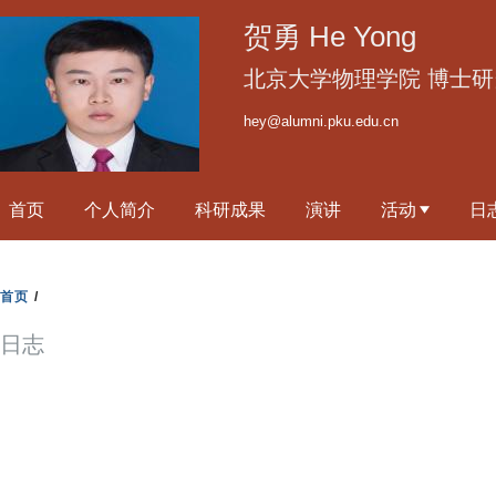
跳
贺勇 He Yong
转
到
北京大学物理学院 博士研
页
hey@alumni.pku.edu.cn
面
的
主
首页
个人简介
科研成果
演讲
活动
日
要
内
容
首页
/
部
分
日志