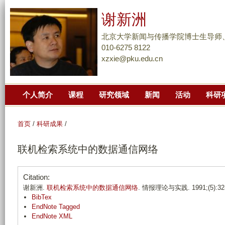
跳
谢新洲
转
到
北京大学新闻与传播学院博士生导师
页
010-6275 8122
xzxie@pku.edu.cn
面
的
主
个人简介
课程
研究领域
新闻
活动
科研
要
内
容
首页
/
科研成果
/
部
联机检索系统中的数据通信网络
分
Citation:
谢新洲.
联机检索系统中的数据通信网络
. 情报理论与实践. 1991;(5):32-
BibTex
EndNote Tagged
EndNote XML