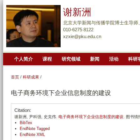
跳
谢新洲
转
到
北京大学新闻与传播学院博士生导师
页
010-6275 8122
xzxie@pku.edu.cn
面
的
主
个人简介
课程
研究领域
新闻
活动
科研
要
内
容
首页
/
科研成果
/
部
电子商务环境下企业信息制度的建设
分
Citation:
谢新洲, 尹科强, 史克伟.
电子商务环境下企业信息制度的建设
. 图书情报工
BibTex
EndNote Tagged
EndNote XML