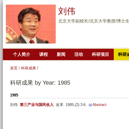
跳
刘伟
转
到
北京大学副校长/北京大学教授/博士
页
面
的
主
个人简介
课程
新闻
活动
科研项目
科研
要
内
首页
/
科研成果
/
容
部
科研成果 by Year: 1985
分
1985
刘伟
.
第三产业与国民收入
. 改革. 1985;(2):3-6.
Abstract