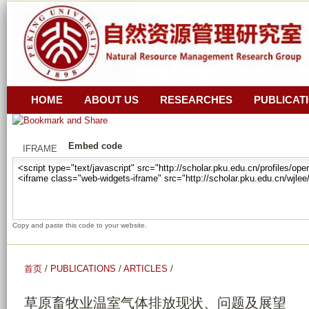
跳
z
转
i
_
到
r
页
a
面
n
的
HOME
ABOUT US
RESEARCHES
PUBLICAT
_
主
z
要
Embed code
i
IFRAME
内
_
容
y
部
u
分
a
Copy and paste this code to your website.
n
_
g
首页
/
PUBLICATIONS
/
ARTICLES
/
u
草原畜牧业温室气体排放现状、问题及展望
a