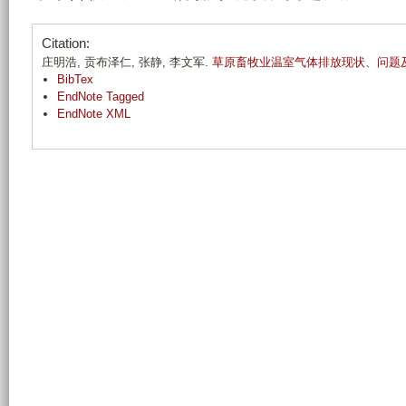
n
_
Citation:
l
庄明浩, 贡布泽仁, 张静, 李文军.
草原畜牧业温室气体排放现状、问题
BibTex
i
EndNote Tagged
_
EndNote XML
y
a
n
_
j
i
u
_
z
u
_
l
o