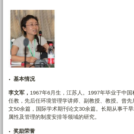
n
_
l
i
_
y
a
n
_
j
基本情况
i
u
李文军，
1967年6月生，江苏人。1997年毕业于
_
任教，先后任环境管理学讲师、副教授、教授。曾先
z
文50余篇，国际学术期刊论文30余篇。长期从事干
u
属性及管理的制度安排等领域的研究。
_
l
奖励荣誉
o