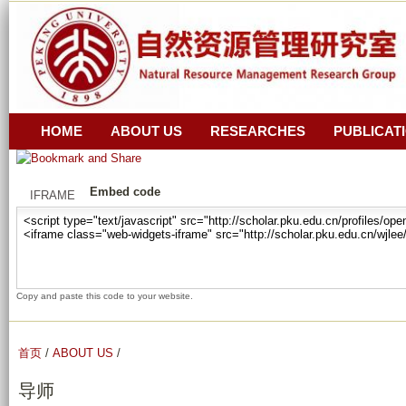
跳
z
转
i
_
到
r
页
a
面
n
的
HOME
ABOUT US
RESEARCHES
PUBLICAT
_
主
z
要
Embed code
i
IFRAME
内
_
容
y
部
u
分
a
Copy and paste this code to your website.
n
_
g
首页
/
ABOUT US
/
u
导师
a