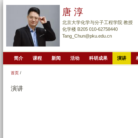
跳
唐 淳
转
到
北京大学化学与分子工程学院 教授
页
化学楼 B205 010-62758440
Tang_Chun@pku.edu.cn
面
的
主
简介
课程
新闻
活动
科研成果
演讲
要
内
首页
/
容
部
演讲
分