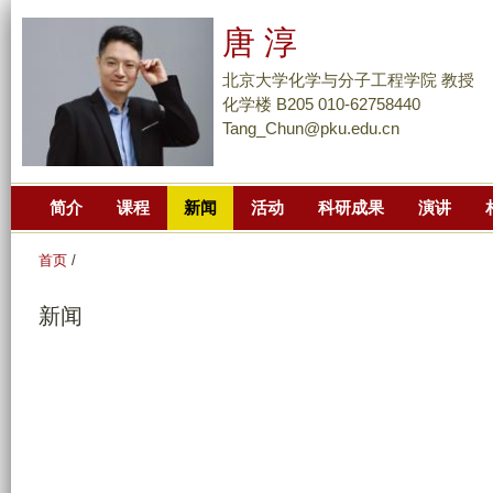
跳
唐 淳
转
到
北京大学化学与分子工程学院 教授
页
化学楼 B205 010-62758440
Tang_Chun@pku.edu.cn
面
的
主
简介
课程
新闻
活动
科研成果
演讲
要
内
首页
/
容
部
新闻
分