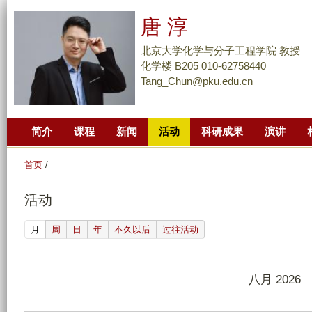
跳
唐 淳
转
到
北京大学化学与分子工程学院 教授
页
化学楼 B205 010-62758440
Tang_Chun@pku.edu.cn
面
的
主
简介
课程
新闻
活动
科研成果
演讲
要
内
首页
/
容
部
活动
分
(active tab)
月
周
日
年
不久以后
过往活动
八月 2026