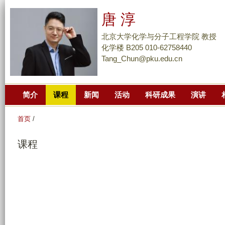
跳
唐 淳
转
到
北京大学化学与分子工程学院 教授
页
化学楼 B205 010-62758440
Tang_Chun@pku.edu.cn
面
的
主
简介
课程
新闻
活动
科研成果
演讲
要
内
首页
/
容
部
课程
分