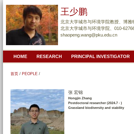
跳
王少鹏
转
到
北京大学城市与环境学院教授、博雅
页
北京大学城市与环境学院、010-62766
shaopeng.wang@pku.edu.cn
面
的
主
HOME
RESEARCH
PRINCIPAL INVESTIGATOR
要
内
容
首页
/
PEOPLE
/
部
分
张 宏锦
Hongjin Zhang
Postdoctoral researcher (2024.7 - )
Grassland biodiversity and stability