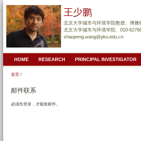
跳
王少鹏
转
到
北京大学城市与环境学院教授、博雅
页
北京大学城市与环境学院、010-62766
shaopeng.wang@pku.edu.cn
面
的
主
HOME
RESEARCH
PRINCIPAL INVESTIGATOR
要
内
首页
/
容
部
邮件联系
分
必须先登录，才能发邮件。