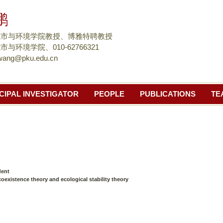
跳
鹏
转
到
城市与环境学院教授、博雅特聘教授
页
与环境学院、010-62766321
wang@pku.edu.cn
面
的
主
CIPAL INVESTIGATOR
PEOPLE
PUBLICATIONS
TE
要
内
容
部
分
dent
oexistence theory and ecological stability theory