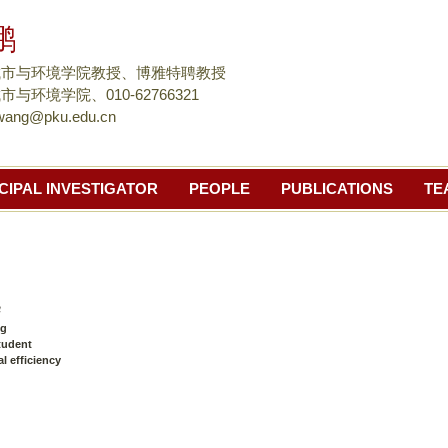
跳
鹏
转
到
城市与环境学院教授、博雅特聘教授
页
与环境学院、010-62766321
wang@pku.edu.cn
面
的
主
CIPAL INVESTIGATOR
PEOPLE
PUBLICATIONS
TE
要
内
容
部
分
烨
ng
tudent
l efficiency