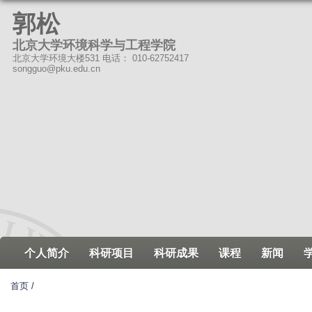
跳
郭松
转
北京大学环境科学与工程学院
到
北京大学环境大楼531 电话： 010-62752417
页
songguo@pku.edu.cn
面
的
主
要
内
容
部
分
个人简介
科研项目
科研成果
课程
新闻
首页
/