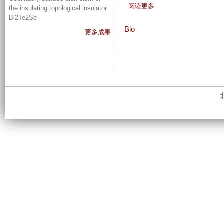
有
阅读更多
the insulating topological insulator
关
Bi2Te2Se
C
Bio
更多成果
V