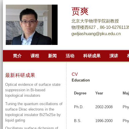
跳
贾爽
转
到
北京大学物理学院副教授
页
物理楼西627，86-10-6276113
gwljiashuang@pku.edu.cn
面
的
主
简介
课程
新闻
活动
科研成果
演讲
要
内
容
CV
最新科研成果
部
Education
Optical evidence of surface state
分
suppression in Bi-based
Degree
Year
Ma
topological insulators
Tuning the quantum oscillations of
Ph.D.
2002-2008
Phy
surface Dirac electrons in the
topological insulator Bi2Te2Se by
liquid gating
B.S.
1996-2000
Phy
Oscillatory surface dichroism of