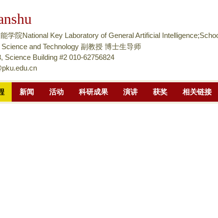
跳
anshu
转
到
tional Key Laboratory of General Artificial Intelligence;Schoo
页
nce Science and Technology 副教授 博士生导师
面
 Science Building #2 010-62756824
@pku.edu.cn
的
主
程
新闻
活动
科研成果
演讲
获奖
相关链接
要
内
容
部
分