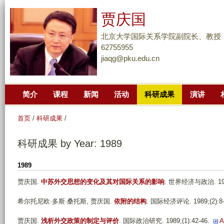
跳
贾庆国
转
到
北京大学国际关系学院副院长、教授
页
62755955
jiaqg@pku.edu.cn
面
的
主
简介
课程
新闻
活动
科研成果
演讲
要
内
首页
/
科研成果
/
容
部
科研成果 by Year: 1989
分
1989
贾庆国
.
中苏外交思想的变化及其对国际关系的影响
. 世界经济与政治. 1989
希尔托尼欧·多斯·桑托斯, 贾庆国
.
依附的结构
. 国际经济评论. 1989;(2):8-
贾庆国
.
浅析外交政策的制定与评价
. 国际政治研究. 1989;(1):42-46.
A