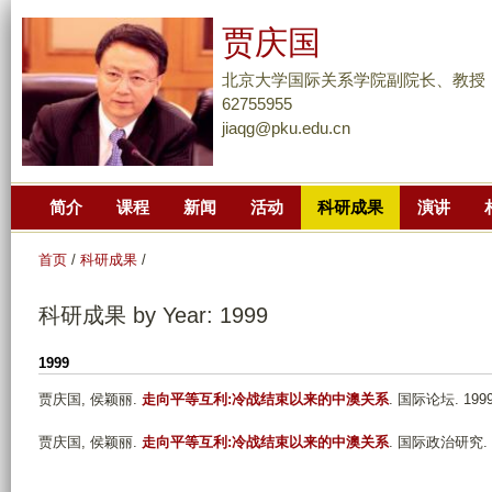
跳
贾庆国
转
到
北京大学国际关系学院副院长、教授
页
62755955
jiaqg@pku.edu.cn
面
的
主
简介
课程
新闻
活动
科研成果
演讲
要
内
首页
/
科研成果
/
容
部
科研成果 by Year: 1999
分
1999
贾庆国, 侯颖丽
.
走向平等互利:冷战结束以来的中澳关系
. 国际论坛. 1999;
贾庆国, 侯颖丽
.
走向平等互利:冷战结束以来的中澳关系
. 国际政治研究. 19