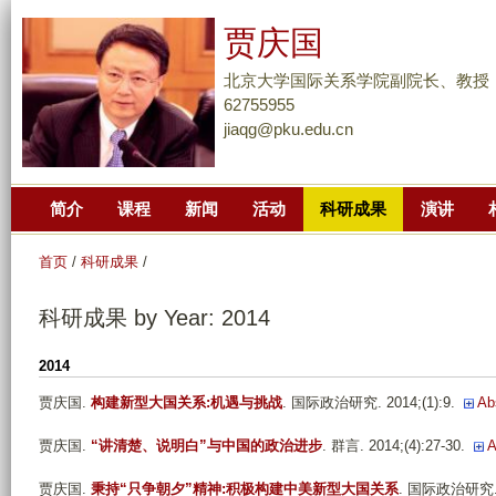
跳
贾庆国
转
到
北京大学国际关系学院副院长、教授
页
62755955
jiaqg@pku.edu.cn
面
的
主
简介
课程
新闻
活动
科研成果
演讲
要
内
首页
/
科研成果
/
容
部
科研成果 by Year: 2014
分
2014
贾庆国
.
构建新型大国关系:机遇与挑战
. 国际政治研究. 2014;(1):9.
Ab
贾庆国
.
“讲清楚、说明白”与中国的政治进步
. 群言. 2014;(4):27-30.
A
贾庆国
.
秉持“只争朝夕”精神:积极构建中美新型大国关系
. 国际政治研究. 20