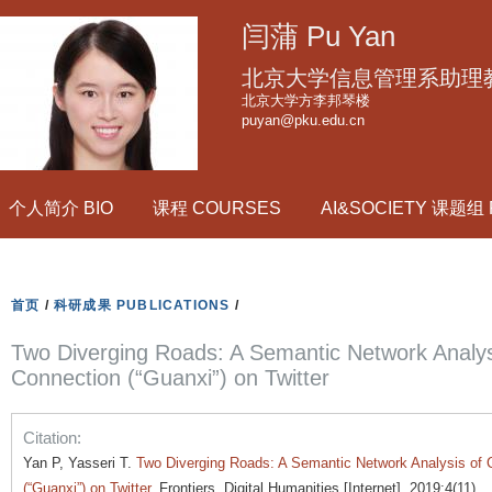
跳
闫蒲 Pu Yan
转
到
北京大学信息管理系助理
页
北京大学方李邦琴楼
puyan@pku.edu.cn
面
的
主
个人简介 BIO
课程 COURSES
AI&SOCIETY 课题组
要
内
容
部
首页
/
科研成果 PUBLICATIONS
/
分
Two Diverging Roads: A Semantic Network Analys
Connection (“Guanxi”) on Twitter
Citation:
Yan P, Yasseri T.
Two Diverging Roads: A Semantic Network Analysis of 
(“Guanxi”) on Twitter
. Frontiers. Digital Humanities [Internet]. 2019;4(11).